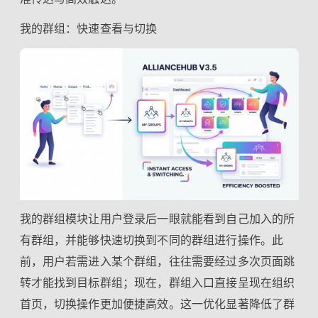
我的群组：快速查看与切换
我的群组模块让用户登录后一眼就能看到自己加入的所
有群组，并能够快速切换到不同的群组进行操作。此
前，用户若需进入某个群组，往往需要经过多次页面跳
转才能找到目标群组；现在，群组入口直接呈现在组织
首页，切换操作更加便捷高效。这一优化显著降低了群