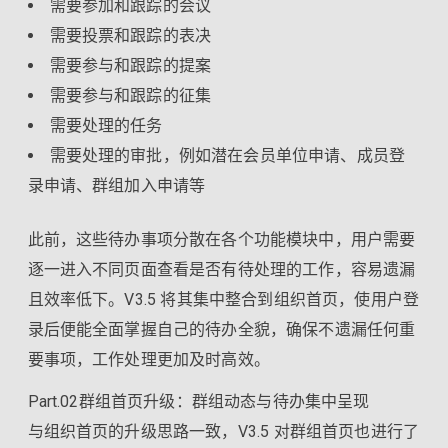
需要参加和跟踪的会议
需要投票和跟踪的表决
需要参与和跟踪的提案
需要参与和跟踪的征集
需要处理的任务
需要处理的审批，例如潜在会员单位申请、成员登
录申请、群组加入申请等
此前，这些待办事项分散在各个功能模块中，用户需要
逐一进入不同页面查看是否有待处理的工作，容易遗漏
且效率低下。V3.5 将其集中整合到组织首页，使用户登
录后便能全面掌握自己的待办全貌，确保不遗漏任何重
要事项，工作处理更加及时高效。
Part.02群组首页升级：群组动态与待办集中呈现
与组织首页的升级思路一致，V3.5 对群组首页也进行了