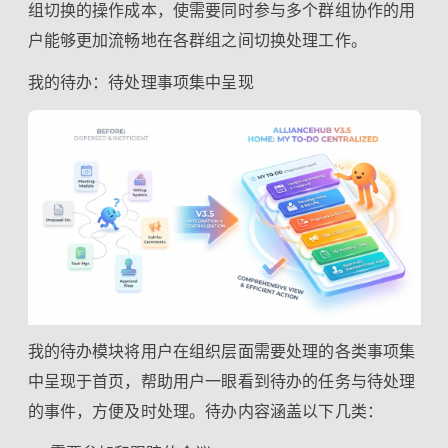
组切换的操作成本，使需要同时参与多个群组协作的用
户能够更加流畅地在各群组之间切换处理工作。
我的待办：待处理事项集中呈现
我的待办模块将用户在组织层面需要处理的各类事项集
中呈现于首页，帮助用户一眼看到待办的任务与待处理
的事件，方便及时处理。待办内容涵盖以下几类：