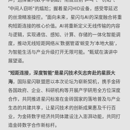
“中间人窃听”的尴尬；握着星闪HID设备，感受零延迟
的丝滑精准操控。“面向未来，星闪与AI的深度融合将重
构短距连接的核心价值。AI将重新定义无线传输的内容
与逻辑，实现通信、感知、计算、存储的一体化智能调
度，推动无线短距网络从‘数据管道’蜕变为‘本地大脑’，
为智能生活与产业升级打开无限可能。”甄斌在演讲中
展望道。
“短距连接，深度智能”是星闪技术矢志奔赴的星辰大
海
，国际星闪联盟愿以本次论坛为崭新契机，携手金砖
各国政府、企业、科研机构等开展产学研用全方位深度
合作，共同推进星闪标准在金砖国家的落地普及与产业
生态的共建共享，让星闪技术的创新成果惠及千行百
业，为金砖数字经济共同体建设注入澎湃动能，共同打
造金砖数字合作新标杆。