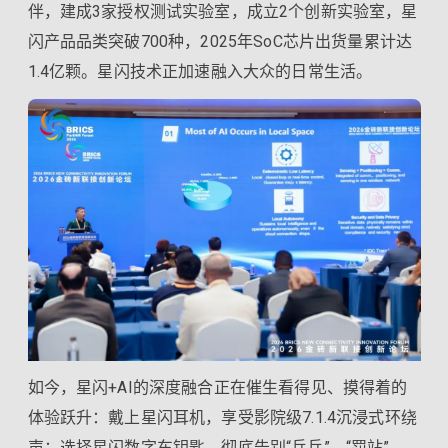
伴，建成3家授权测试实验室，成立2个创新实验室，星
闪产品品类突破700种，2025年SoC芯片出货量累计达
1.4亿颗。星闪技术正加速融入大众的日常生活。
如今，星闪+AI的深度融合正在催生看得见、摸得着的
体验跃升：戴上星闪耳机，享受影院级7.1.4沉浸式环绕
声；选择星闪数字车钥匙，彻底告别“乒乓”、“罚站”、