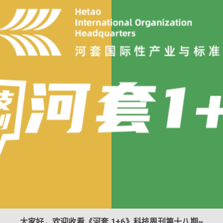
大家好，欢迎收看《河套 1+6》科技周刊第十八期~